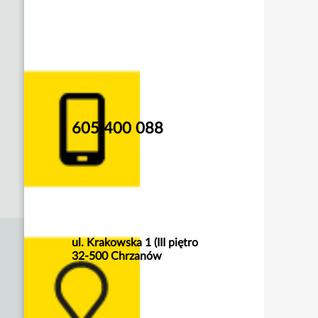
605 400 088
ul. Krakowska 1 (III piętro
32-500 Chrzanów