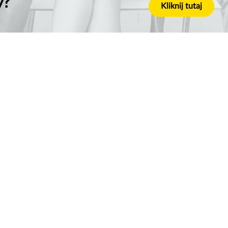
y?
Kliknij tutaj