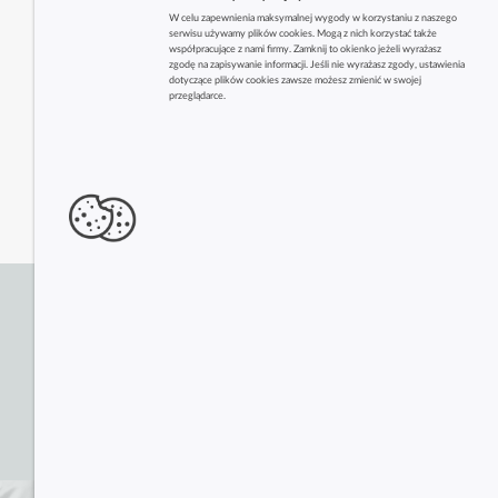
W celu zapewnienia maksymalnej wygody w korzystaniu z naszego
serwisu używamy plików cookies. Mogą z nich korzystać także
współpracujące z nami firmy. Zamknij to okienko jeżeli wyrażasz
zgodę na zapisywanie informacji. Jeśli nie wyrażasz zgody, ustawienia
dotyczące plików cookies zawsze możesz zmienić w swojej
przeglądarce.
Zobacz także inne firmy z tej branży