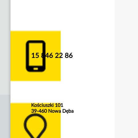
15 846 22 86
Kościuszki 101
39-460 Nowa Dęba