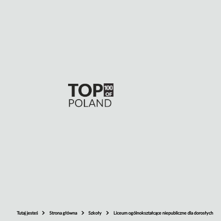
Tutaj jesteś
Strona główna
Szkoły
Liceum ogólnokształcące niepubliczne dla dorosłych