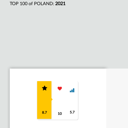
TOP 100 of POLAND:
2021
5.7
8.7
10