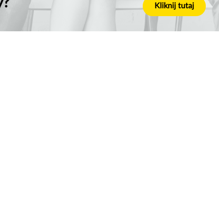
y?
Kliknij tutaj