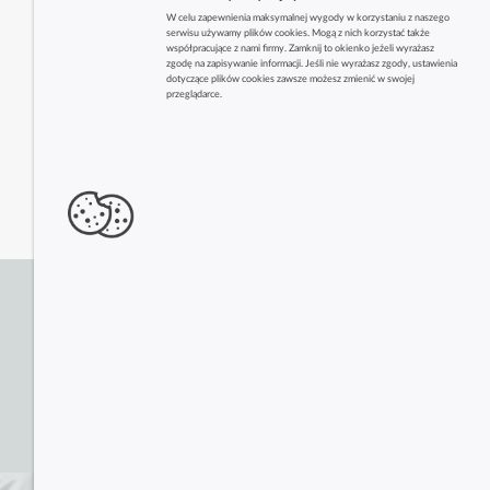
W celu zapewnienia maksymalnej wygody w korzystaniu z naszego
serwisu używamy plików cookies. Mogą z nich korzystać także
współpracujące z nami firmy. Zamknij to okienko jeżeli wyrażasz
zgodę na zapisywanie informacji. Jeśli nie wyrażasz zgody, ustawienia
dotyczące plików cookies zawsze możesz zmienić w swojej
przeglądarce.
Zobacz także inne firmy z tej branży