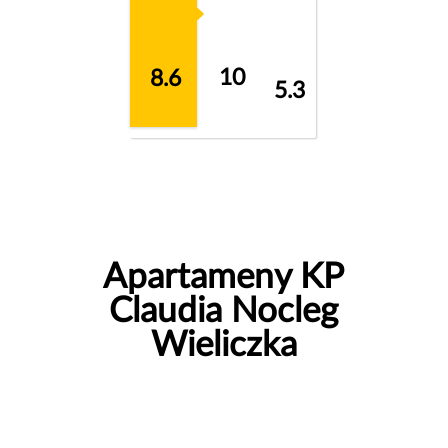
10
8.6
5.3
Apartameny KP
Claudia Nocleg
Wieliczka