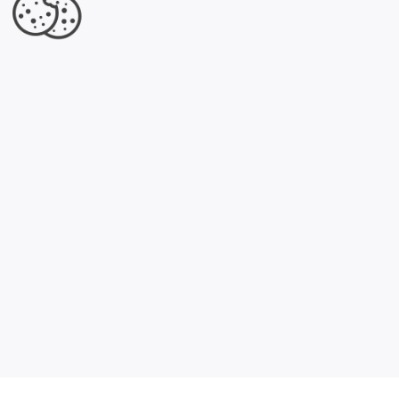
×
Strzałka - Spływy kajakowe Milicz
Dolina Baryczy
Jesteś właścicielem tej firmy?
Dowiedz się, co dla Ciebie przygotowaliśmy.
Kliknij tutaj