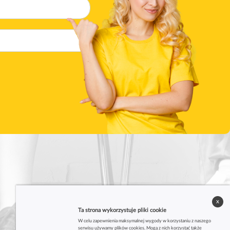
x
Ta strona wykorzystuje pliki cookie
W celu zapewnienia maksymalnej wygody w korzystaniu z naszego
serwisu używamy plików cookies. Mogą z nich korzystać także