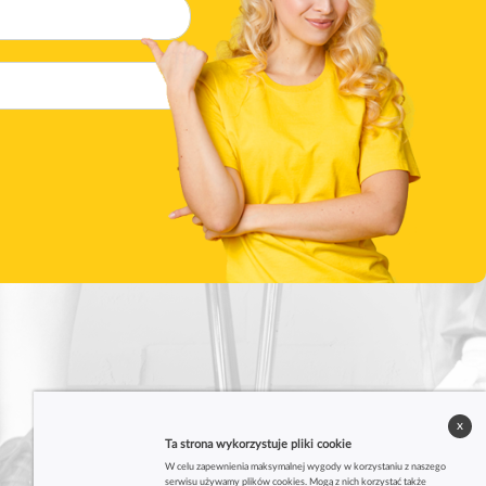
x
Ta strona wykorzystuje pliki cookie
W celu zapewnienia maksymalnej wygody w korzystaniu z naszego
serwisu używamy plików cookies. Mogą z nich korzystać także