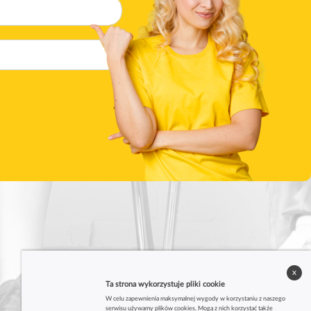
x
Ta strona wykorzystuje pliki cookie
W celu zapewnienia maksymalnej wygody w korzystaniu z naszego
serwisu używamy plików cookies. Mogą z nich korzystać także