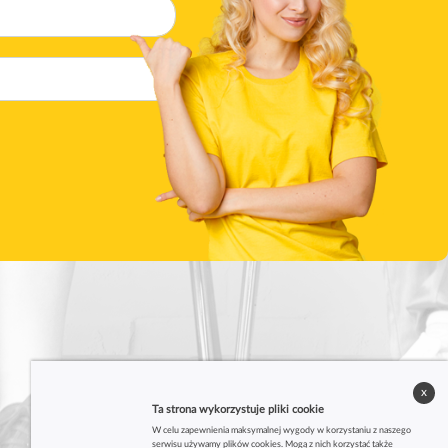
x
Ta strona wykorzystuje pliki cookie
W celu zapewnienia maksymalnej wygody w korzystaniu z naszego
serwisu używamy plików cookies. Mogą z nich korzystać także