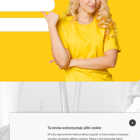
x
Ta strona wykorzystuje pliki cookie
W celu zapewnienia maksymalnej wygody w korzystaniu z naszego
serwisu używamy plików cookies. Mogą z nich korzystać także