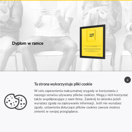
Dyplom w ramce
x
Ta strona wykorzystuje pliki cookie
W celu zapewnienia maksymalnej wygody w korzystaniu z
naszego serwisu używamy plików cookies. Mogą z nich korzystać
także współpracujące z nami firmy. Zamknij to okienko jeżeli
wyrażasz zgodę na zapisywanie informacji. Jeśli nie wyrażasz
zgody, ustawienia dotyczące plików cookies zawsze możesz
zmienić w swojej przeglądarce.