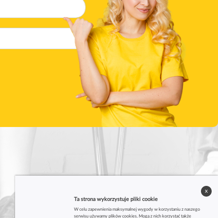
x
Ta strona wykorzystuje pliki cookie
W celu zapewnienia maksymalnej wygody w korzystaniu z naszego
serwisu używamy plików cookies. Mogą z nich korzystać także