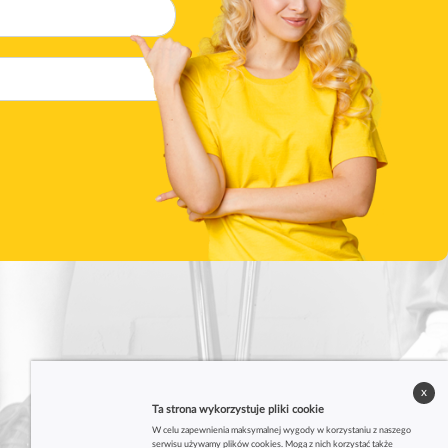
x
Ta strona wykorzystuje pliki cookie
W celu zapewnienia maksymalnej wygody w korzystaniu z naszego
serwisu używamy plików cookies. Mogą z nich korzystać także