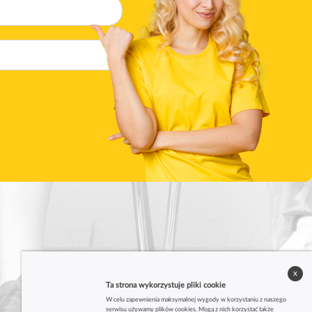
x
Ta strona wykorzystuje pliki cookie
W celu zapewnienia maksymalnej wygody w korzystaniu z naszego
serwisu używamy plików cookies. Mogą z nich korzystać także